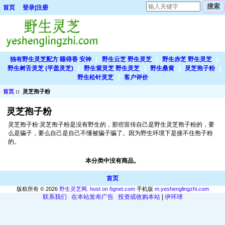
首页
登录|注册
独有野生灵芝配方 睡得香 安神
|
野生云芝 野生灵芝
|
野生赤芝 野生灵芝
|
野生树舌灵芝 (平盖灵芝)
|
野生紫灵芝 野生灵芝
|
野生桑黄
|
灵芝孢子粉
|
野生松针灵芝
|
客户评价
首页
:: 灵芝孢子粉
灵芝孢子粉
灵芝孢子粉:灵芝孢子粉是没有野生的，那些宣传自己是野生灵芝孢子粉的，要
么是骗子，要么自己是自己不懂被骗子骗了。因为野生环境下是接不住孢子粉
的。
本分类中没有商品。
首页
版权所有 © 2026
野生灵芝网
.
host on 6gnet.com
手机版
m.yeshenglingzhi.com
联系我们
在本站发布广告
投资或收购本站
|
伊环球