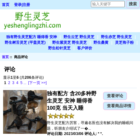
首页
登录|注册
独有野生灵芝配方 睡得香 安神
|
野生云芝 野生灵芝
|
野生赤芝 野生灵芝
|
野生树舌灵芝 (平盖灵芝)
|
野生紫灵芝 野生灵芝
|
野生桑黄
|
灵芝孢子粉
|
野生松针灵芝
|
客户评价
首页
:: 商品评论
评论
显示
1
至
6
(共
206
条评论)
1
2
3
4
5
...
[下一页 >>]
独有配方 含20多种野
查看评论
生灵芝 安神 睡得香
查看商品详情
100克 当天入睡
野生灵芝配方厉害，寻遍名医也没有解决我的睡眠问
题，听朋友介绍试了一�...
评论日期: 2023/03/06 评论人: * *.